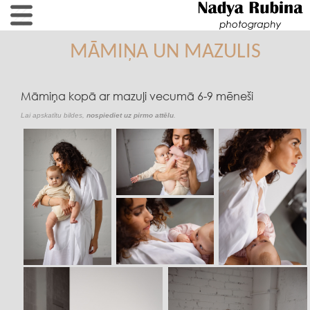
MĀMIŅA UN MAZULIS
Māmiņa kopā ar mazuļi vecumā 6-9 mēneši
Lai apskatītu bildes,
nospiediet uz pirmo attēlu
.